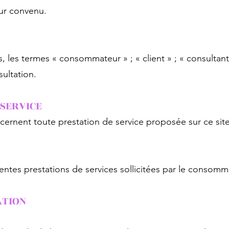
our convenu.
s, les termes « consommateur » ; « client » ; « consultan
ultation.
 SERVICE
ncernent toute prestation de service proposée sur ce si
entes prestations de services sollicitées par le consomma
ATION