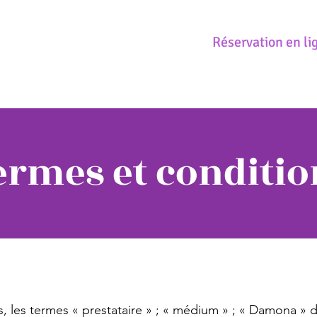
Réservation en li
ermes et conditio
s, les termes « prestataire » ; « médium » ; « Damona » 