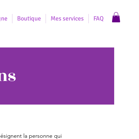
gne
Boutique
Mes services
FAQ
ns
désignent la personne qui