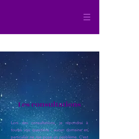
Les consultations
Lors des consultations, j
e répondrai à
toutes vos questions ; aucun domaine en
particulier ne me pose un problème. C'est