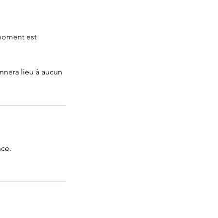
 moment est
nnera lieu à aucun
nce.